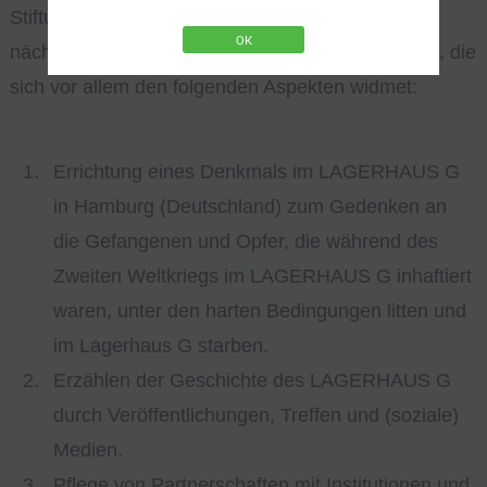
Stiftung unter Beteiligung und Unterstützung ihrer
OK
nächsten Verwandten und Nachkommen gründen, die
sich vor allem den folgenden Aspekten widmet:
Errichtung eines Denkmals im LAGERHAUS G
in Hamburg (Deutschland) zum Gedenken an
die Gefangenen und Opfer, die während des
Zweiten Weltkriegs im LAGERHAUS G inhaftiert
waren, unter den harten Bedingungen litten und
im Lagerhaus G starben.
Erzählen der Geschichte des LAGERHAUS G
durch Veröffentlichungen, Treffen und (soziale)
Medien.
Pflege von Partnerschaften mit Institutionen und