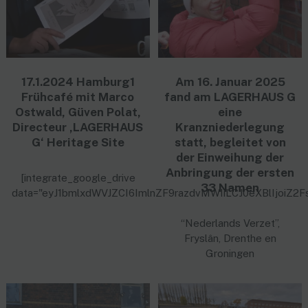
17.1.2024 Hamburg1
Am 16. Januar 2025
Frühcafé mit Marco
fand am LAGERHAUS G
Ostwald, Güven Polat,
eine
Directeur ‚LAGERHAUS
Kranzniederlegung
G‘ Heritage Site
statt, begleitet von
der Einweihung der
Anbringung der ersten
[integrate_google_drive
33 Namen
data="eyJ1bmlxdWVJZCI6ImlnZF9razdvMWIiLCJ0eXBlIjo
“Nederlands Verzet”,
Fryslân, Drenthe en
Groningen