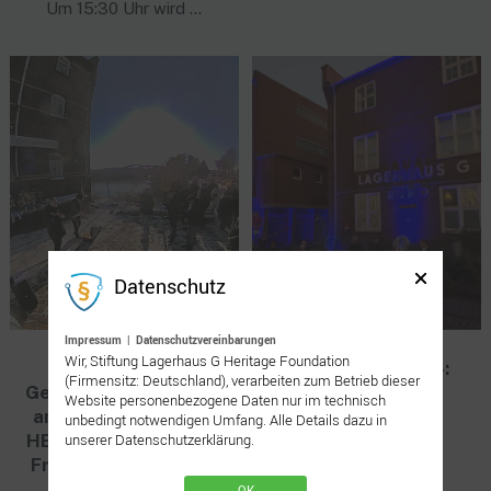
Um 15:30 Uhr wird …
Datenschutz
Impressum
|
Datenschutzvereinbarungen
Wir, Stiftung Lagerhaus G Heritage Foundation
18. Januar 2024
25. Oktober 2024:
(Firmensitz: Deutschland), verarbeiten zum Betrieb dieser
Gedenkveranstaltung
MICHAEL BATZ
Website personenbezogene Daten nur im technisch
am „LAGERHAUS G“
ILLUMINIERT
unbedingt notwendigen Umfang. Alle Details dazu in
unserer Datenschutzerklärung.
HET TRANSPORT aus
LAGERHAUS G
Fryslân & Groningen
16.01.1945
OK