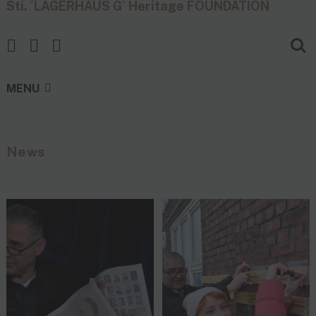
Sti. ´LAGERHAUS G` Heritage FOUNDATION
MENU
News