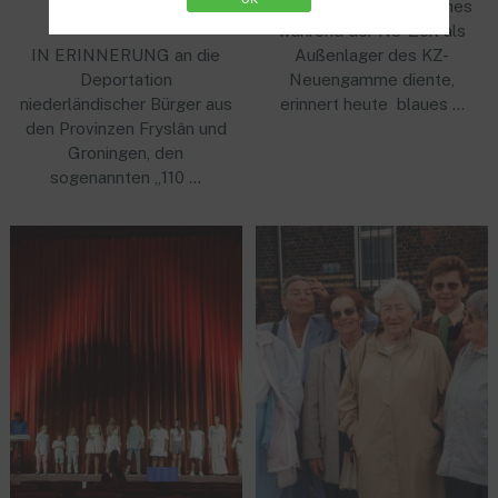
Am Lagerhaus G, welches
während der NS-Zeit als
IN ERINNERUNG an die
Außenlager des KZ-
Deportation
Neuengamme diente,
niederländischer Bürger aus
erinnert heute blaues …
den Provinzen Fryslân und
Groningen, den
sogenannten „110 …