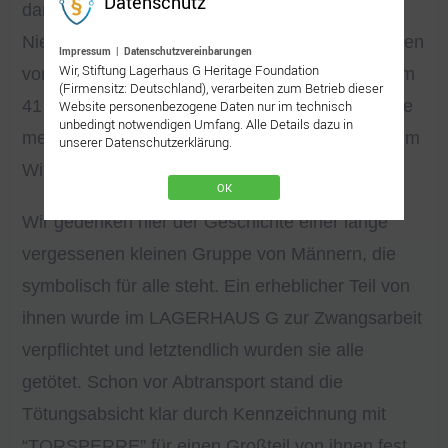
Datenschutz
daran dass die Deportationen der jüdischen
Niederländer fast abgeschlossen, an die Tötungen
Impressum
|
Datenschutzvereinbarungen
Wir, Stiftung Lagerhaus G Heritage Foundation
von Streikenden um die Ereignisse in Amsterdam
(Firmensitz: Deutschland), verarbeiten zum Betrieb dieser
41 und 43 den Mai- bzw. 44 Bahnstreik sowie die
Website personenbezogene Daten nur im technisch
unbedingt notwendigen Umfang. Alle Details dazu in
mehr als 20.000 niederländischen Hungertoten im
unserer Datenschutzerklärung.
Winter 44/45.
OK
Wir gedenken hier der Geschichte einer lange
vergessenen kleinen Gruppe von Männern, die
symbolisch für alle steht. Ein erheblicher Teil von
ihnen wurde im LAGERHAUS G zur Zwangsarbeit
verpflichtet und letztendlich wurden sie alle
getötet. Schon vor Abtransport stand die
Tötungsabsicht klar durch Kennzeichnung mit
“TORSPERRE” für einen Großteil von ihnen fest.