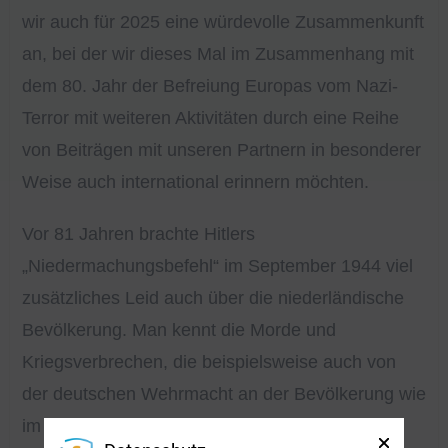
wir auch für 2025 eine würdevolle Zusammenkunft
an, bei der wir dieses Mal im Zusammenhang mit
dem 80. Jahr der Befreiung Europas vom Nazi-
Terror mit weiteren Aktivitäten durch eine Reihe
von Beiträgen mit unseren Partnern in besonderer
Weise auch international erinnern möchten.
Vor 81 Jahren brachte Hitlers
„Niedermachungsbefehl“ im September 1944 viel
zusätzliches Leid auch über die niederländische
Bevölkerung. Man kennt die Morde und
Kriegsverbrechen, die beispielsweise auch von
der deutschen Wehrmacht an der Bevölkerung wie
im Oktober 1944 in Putten begangen wurden,