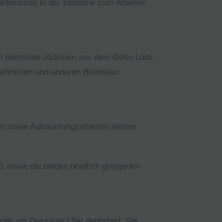
ktionsnah in der Industrie zum Arbeiten
0 polnische Jüdinnen aus dem Getto Lodz
finerien und anderen Betrieben
n sowie Aufräumungsarbeiten leisten.
 sowie die beiden nördlich gelegenen
er am Dessauer Ufer deportiert. Sie