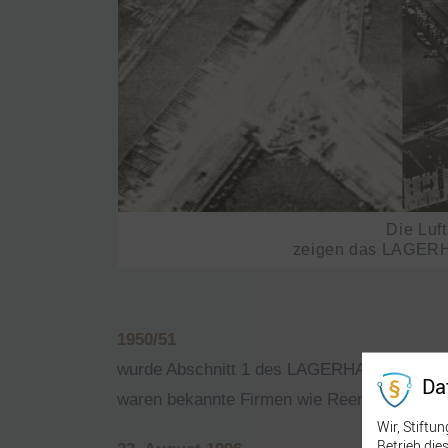
Die Luf
zeigen das LAGERH
1950/51
wurde Abschnitt 1 des LAGERHAUS G wieder 
Da
waren bekannte Firmen wie Reemtsma (Tabak
Wir, Stiftu
Betrieb di