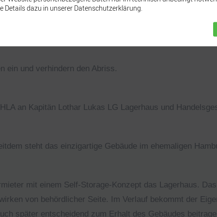
e Details dazu in unserer Datenschutzerklärung.
Unternehmen Hamburger Hafen- und Lagerhaus-Aktiengesells
 ein und verhindern den Abriss.
HLA an Kapitän Lothar Lukas LG Lagerhaus und Handelsges
. Seitdem steht das einzigartige Gebäude im ehemaligen Ham
rmieter mit einem Self-Storage-Konzept das Lagerhaus. Das
nwirken von behördlicher Seite. Im Verlauf bekommt der Eig
auch später entscheidend zum Erhalt des Gebäudes beitrage