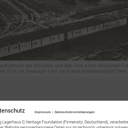
taufnahmen der Alliierten und das Foto eines dänischen Fo
AUS G am Dessauer Ufer nach dem Bombenangriff 1944 (
aufgebaut. Fortan wird der dreistöckige Stückgutspeicher 
tenschutz
Impressum
|
Datenschutzvereinbarungen
) und Hälssen & Lyon (Tee) Mieter.
ng Lagerhaus G Heritage Foundation (Firmensitz: Deutschland), verarbeit
eser Website personenbezogene Daten nur im technisch unbedingt notwe