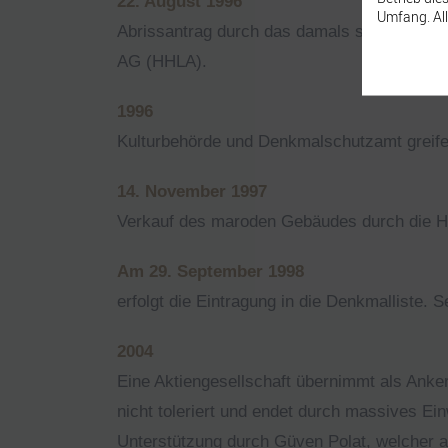
22. August 1996
Umfang. All
Abrissantrag durch das damals städtische 
AG (HHLA).
1996
Kulturbehörde und Denkmalschutzamt greifen
14. November 1997
Verkauf des maroden Gebäudes durch die H
Am 29. September 1998
erfolgt die Eintragung in die Denkmalliste
2004
Eine Aktiengesellschaft übernimmt als Anke
nicht toleriert und endet durch massives Ei
Unterstützung durch Güven Polat, welcher 