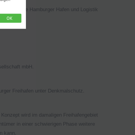
chaft, heute Hamburger Hafen und Logistik
OK
ellschaft mbH.
burger Freihafen unter Denkmalschutz.
 Konzept wird im damaligen Freihafengebiet
entümer in einer schwierigen Phase weitere
n kann.