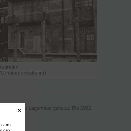
tografen
Urheber unbekannt)
komplett als Lagerhaus genutzt. Bis 1992
en zum
ndigen