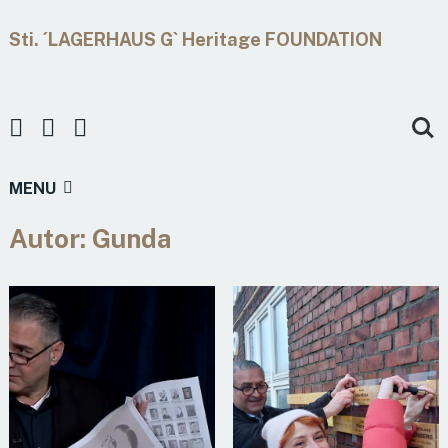
Sti. ´LAGERHAUS G` Heritage FOUNDATION
MENU
Autor:
Gunda