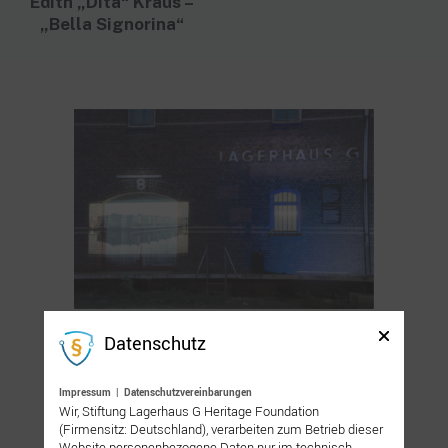
Edith „Dita“ Kraus –
„Bella Signorina“
Datenschutz
Impressum
|
Datenschutzvereinbarungen
Wir, Stiftung Lagerhaus G Heritage Foundation
(Firmensitz: Deutschland), verarbeiten zum Betrieb dieser
Website personenbezogene Daten nur im technisch