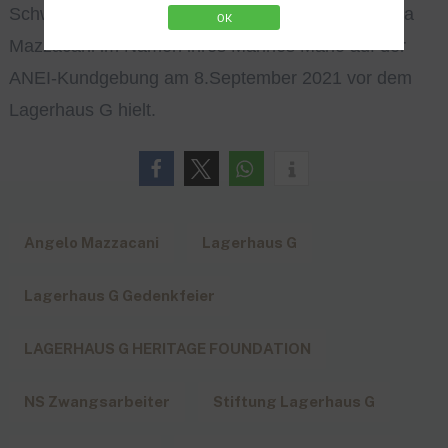
Schwiegervaters. Nachfolgend die Rede, die Maria
OK
Mazzacani im Namen ihres Mannes Mario auf der
ANEI-Kundgebung am 8.September 2021 vor dem
Lagerhaus G hielt.
Angelo Mazzacani
Lagerhaus G
Lagerhaus G Gedenkfeier
LAGERHAUS G HERITAGE FOUNDATION
NS Zwangsarbeiter
Stiftung Lagerhaus G