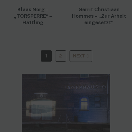
Klaas Norg –
Gerrit Christiaan
„TORSPERRE“ –
Hommes – „Zur Arbeit
Häftling
eingesetzt“
1
2
NEXT
SEITENNUMMERIERUNG
DER
BEITRÄGE